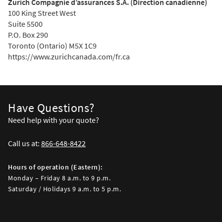
Zurich Compagnie d’assurances S.A. (Direction canadienne)
100 King Street West
Suite 5500
P.O. Box 290
Toronto (Ontario) M5X 1C9
https://www.zurichcanada.com/fr.ca
Have Questions?
Need help with your quote?
Call us at:
866-648-8422
Hours of operation (Eastern):
Monday – Friday 8 a.m. to 9 p.m.
Saturday / Holidays 9 a.m. to 5 p.m.