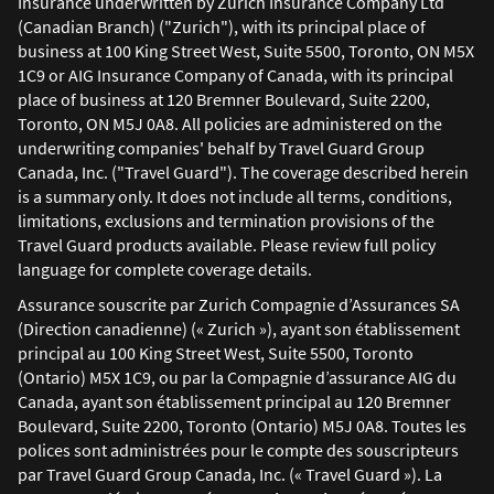
Insurance underwritten by Zurich Insurance Company Ltd
(Canadian Branch) ("Zurich"), with its principal place of
business at 100 King Street West, Suite 5500, Toronto, ON M5X
1C9 or AIG Insurance Company of Canada, with its principal
place of business at 120 Bremner Boulevard, Suite 2200,
Toronto, ON M5J 0A8. All policies are administered on the
underwriting companies' behalf by Travel Guard Group
Canada, Inc. ("Travel Guard"). The coverage described herein
is a summary only. It does not include all terms, conditions,
limitations, exclusions and termination provisions of the
Travel Guard products available. Please review full policy
language for complete coverage details.
Assurance souscrite par Zurich Compagnie d’Assurances SA
(Direction canadienne) (« Zurich »), ayant son établissement
principal au 100 King Street West, Suite 5500, Toronto
(Ontario) M5X 1C9, ou par la Compagnie d’assurance AIG du
Canada, ayant son établissement principal au 120 Bremner
Boulevard, Suite 2200, Toronto (Ontario) M5J 0A8. Toutes les
polices sont administrées pour le compte des souscripteurs
par Travel Guard Group Canada, Inc. (« Travel Guard »). La